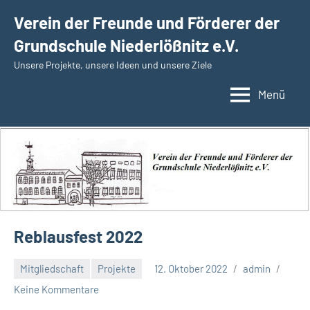
Zum
Verein der Freunde und Förderer der
Inhalt
Grundschule Niederlößnitz e.V.
springen
Unsere Projekte, unsere Ideen und unsere Ziele
Menü
Reblausfest 2022
Mitgliedschaft
Projekte
12. Oktober 2022
admin
Keine Kommentare