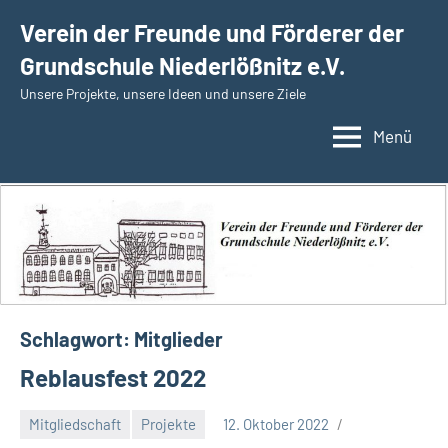
Zum
Verein der Freunde und Förderer der
Inhalt
Grundschule Niederlößnitz e.V.
springen
Unsere Projekte, unsere Ideen und unsere Ziele
Menü
Schlagwort:
Mitglieder
Reblausfest 2022
Mitgliedschaft
Projekte
12. Oktober 2022