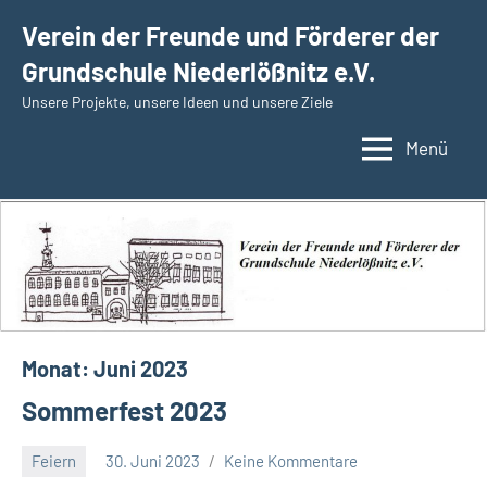
Zum
Verein der Freunde und Förderer der
Inhalt
Grundschule Niederlößnitz e.V.
springen
Unsere Projekte, unsere Ideen und unsere Ziele
Menü
Monat:
Juni 2023
Sommerfest 2023
Feiern
30. Juni 2023
Keine Kommentare
admin